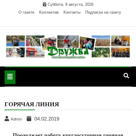
Skip
Суббота, 8 августа, 2026
to
О газете
Коллектив
Контакты
Подписка на газету
content
Официальный сайт газеты "Дружба"
"Дружба" — газета
Красногвардейского района Республики Адыгея
Toggle
Красногвардейского
navigation
района РА
ГОРЯЧАЯ ЛИНИЯ
04.02.2019
Admin
Продолжает работу круглосуточная горячая