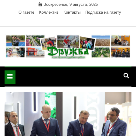
Skip
Воскресенье, 9 августа, 2026
to
О газете
Коллектив
Контакты
Подписка на газету
content
Официальный сайт газеты "Дружба"
"Дружба" — газета
Красногвардейского района Республики Адыгея
Toggle
Красногвардейского
navigation
района РА