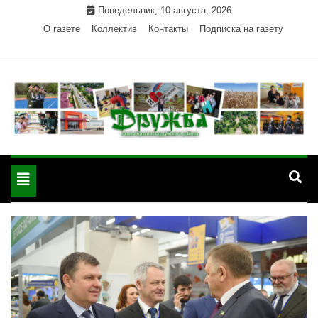
Skip
Понедельник, 10 августа, 2026
to
О газете
Коллектив
Контакты
Подписка на газету
content
Официальный сайт газеты "Дружба"
"Дружба" — газета
Красногвардейского района Республики Адыгея
Toggle
Красногвардейского
navigation
района РА