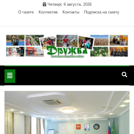
Skip
Четверг, 6 августа, 2026
to
О газете
Коллектив
Контакты
Подписка на газету
content
Официальный сайт газеты "Дружба"
"Дружба" — газета
Красногвардейского района Республики Адыгея
Toggle
Красногвардейского
navigation
района РА