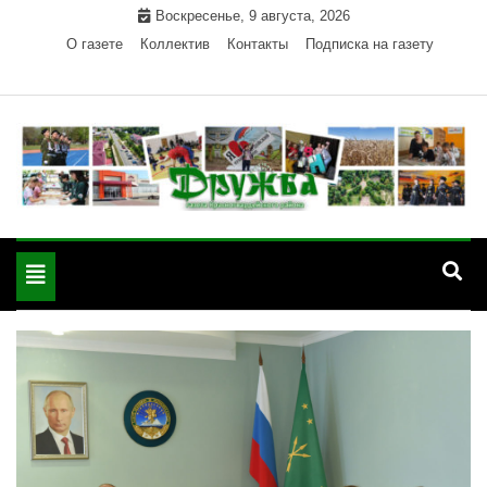
Skip
Воскресенье, 9 августа, 2026
to
О газете
Коллектив
Контакты
Подписка на газету
content
Официальный сайт газеты "Дружба"
"Дружба" — газета
Красногвардейского района Республики Адыгея
Toggle
Красногвардейского
navigation
района РА