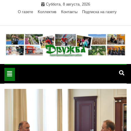
Skip
Суббота, 8 августа, 2026
to
О газете
Коллектив
Контакты
Подписка на газету
content
Официальный сайт газеты "Дружба"
"Дружба" — газета
Красногвардейского района Республики Адыгея
Toggle
Красногвардейского
navigation
района РА