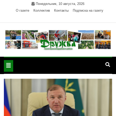
Skip
Понедельник, 10 августа, 2026
to
О газете
Коллектив
Контакты
Подписка на газету
content
Официальный сайт газеты "Дружба"
"Дружба" — газета
Красногвардейского района Республики Адыгея
Toggle
Красногвардейского
navigation
района РА