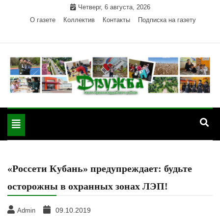
Skip
Четверг, 6 августа, 2026
to
О газете
Коллектив
Контакты
Подписка на газету
content
Официальный сайт газеты "Дружба"
"Дружба" — газета
Красногвардейского района Республики Адыгея
Toggle
Красногвардейского
navigation
района РА
«Россети Кубань» предупреждает: будьте
осторожны в охранных зонах ЛЭП!
09.10.2019
Admin