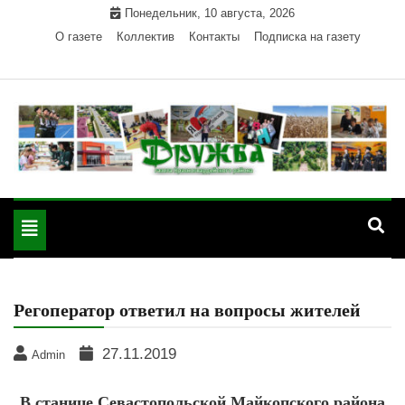
Skip
Понедельник, 10 августа, 2026
to
О газете
Коллектив
Контакты
Подписка на газету
content
Официальный сайт газеты "Дружба"
"Дружба" — газета
Красногвардейского района Республики Адыгея
Toggle
Красногвардейского
navigation
района РА
Регоператор ответил на вопросы жителей
27.11.2019
Admin
В станице Севастопольской Майкопского района