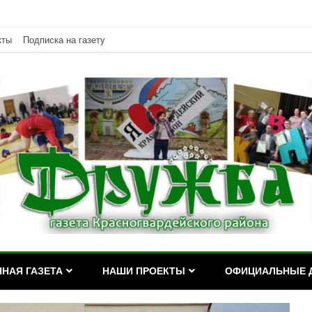
кты
Подписка на газету
дейского района Республики Адыгея
асногвардейского района Р
НАЯ ГАЗЕТА
НАШИ ПРОЕКТЫ
ОФИЦИАЛЬНЫЕ 