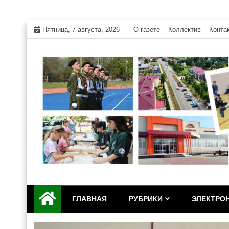
Skip
Пятница, 7 августа, 2026
О газете
Коллектив
Конта
to
content
Официальный сайт газеты "Дружба" Красногвар
"Дружба" — газета Кр
ГЛАВНАЯ
РУБРИКИ
ЭЛЕКТРОН