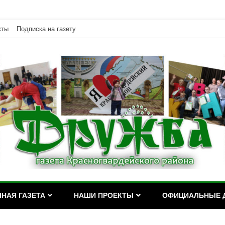
кты
Подписка на газету
дейского района Республики Адыгея
асногвардейского района Р
НАЯ ГАЗЕТА
НАШИ ПРОЕКТЫ
ОФИЦИАЛЬНЫЕ 