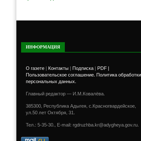
ИНФОРМАЦИЯ
О газете
|
Контакты
|
Подписка
|
PDF |
Пользовательское соглашение. Политика обработки
персональных данных.
Главный редактор — И.М.Ковалёва.
385300, Республика Адыгея, с.Красногвардейское,
ул.50 лет Октября, 31.
Тел.: 5-35-30., E-mail: rgdruzhba.kr@adygheya.gov.ru.