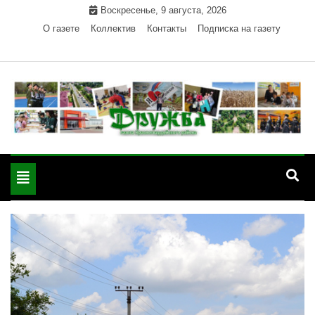
Skip
Воскресенье, 9 августа, 2026
to
О газете
Коллектив
Контакты
Подписка на газету
content
Официальный сайт газеты "Дружба"
"Дружба" — газета
Красногвардейского района Республики Адыгея
Toggle
Красногвардейского
navigation
района РА