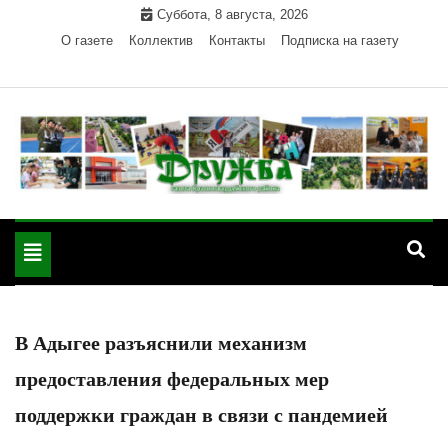
Skip
Суббота, 8 августа, 2026
to
О газете
Коллектив
Контакты
Подписка на газету
content
Официальный сайт газеты "Дружба"
"Дружба" — газета
Красногвардейского района Республики Адыгея
Toggle
Красногвардейского
navigation
района РА
В Адыгее разъяснили механизм
предоставления федеральных мер
поддержки граждан в связи с пандемией