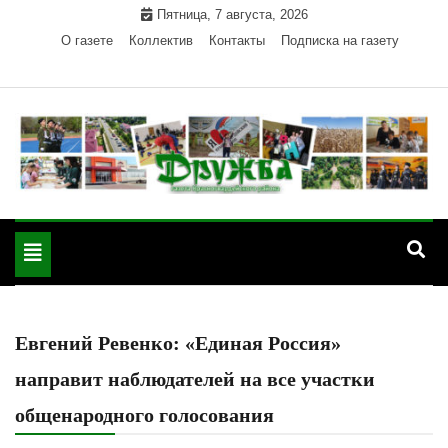
Skip
Пятница, 7 августа, 2026
to
О газете
Коллектив
Контакты
Подписка на газету
content
Официальный сайт газеты "Дружба"
"Дружба" — газета
Красногвардейского района Республики Адыгея
Toggle
Красногвардейского
navigation
района РА
Евгений Ревенко: «Единая Россия»
направит наблюдателей на все участки
общенародного голосования