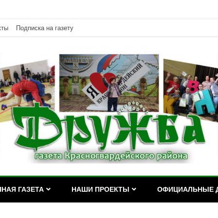
кты
Подписка на газету
дейского района Республики Адыгея
асногвардейского района Р
НАЯ ГАЗЕТА
НАШИ ПРОЕКТЫ
ОФИЦИАЛЬНЫЕ 