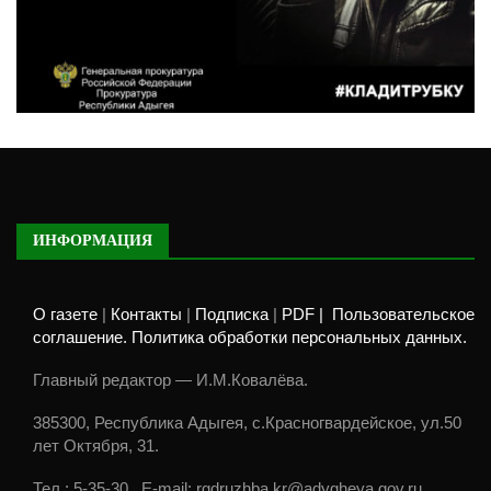
ИНФОРМАЦИЯ
О газете
|
Контакты
|
Подписка
|
PDF |
Пользовательское
соглашение. Политика обработки персональных данных.
Главный редактор — И.М.Ковалёва.
385300, Республика Адыгея, с.Красногвардейское, ул.50
лет Октября, 31.
Тел.: 5-35-30., E-mail: rgdruzhba.kr@adygheya.gov.ru.