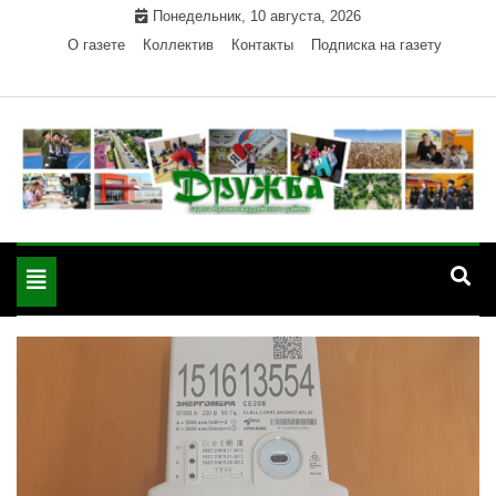
Skip
Понедельник, 10 августа, 2026
to
О газете
Коллектив
Контакты
Подписка на газету
content
Официальный сайт газеты "Дружба"
"Дружба" — газета
Красногвардейского района Республики Адыгея
Toggle
Красногвардейского
navigation
района РА