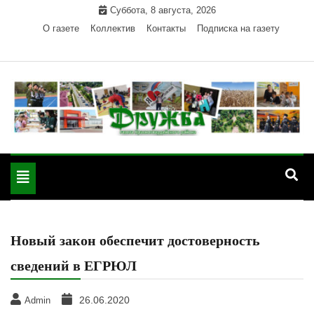
Skip
Суббота, 8 августа, 2026
to
О газете
Коллектив
Контакты
Подписка на газету
content
Официальный сайт газеты "Дружба"
"Дружба" — газета
Красногвардейского района Республики Адыгея
Toggle
Красногвардейского
navigation
района РА
Новый закон обеспечит достоверность
сведений в ЕГРЮЛ
26.06.2020
Admin