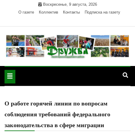
Skip
Воскресенье, 9 августа, 2026
to
О газете
Коллектив
Контакты
Подписка на газету
content
Официальный сайт газеты "Дружба"
"Дружба" — газета
Красногвардейского района Республики Адыгея
Toggle
Красногвардейского
navigation
района РА
О работе горячей линии по вопросам
соблюдения требований федерального
законодательства в сфере миграции