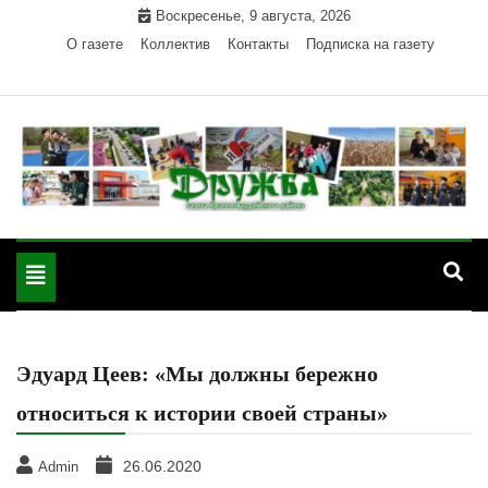
Skip
Воскресенье, 9 августа, 2026
to
О газете
Коллектив
Контакты
Подписка на газету
content
Официальный сайт газеты "Дружба"
"Дружба" — газета
Красногвардейского района Республики Адыгея
Toggle
Красногвардейского
navigation
района РА
Эдуард Цеев: «Мы должны бережно
относиться к истории своей страны»
26.06.2020
Admin