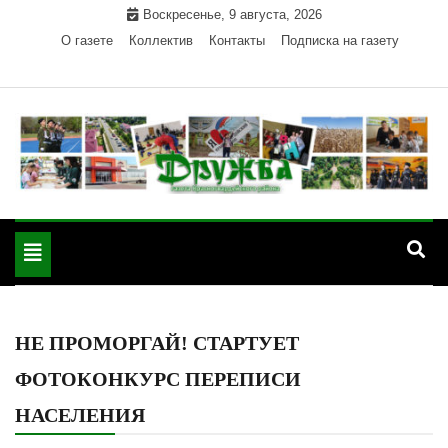
Skip
Воскресенье, 9 августа, 2026
to
О газете
Коллектив
Контакты
Подписка на газету
content
Официальный сайт газеты "Дружба"
"Дружба" — газета
Красногвардейского района Республики Адыгея
Toggle
Красногвардейского
navigation
района РА
НЕ ПРОМОРГАЙ! СТАРТУЕТ
ФОТОКОНКУРС ПЕРЕПИСИ
НАСЕЛЕНИЯ