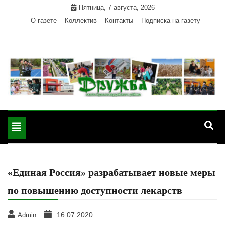
Skip
Пятница, 7 августа, 2026
to
О газете
Коллектив
Контакты
Подписка на газету
content
Официальный сайт газеты "Дружба"
"Дружба" — газета
Красногвардейского района Республики Адыгея
Toggle
Красногвардейского
navigation
района РА
«Единая Россия» разрабатывает новые меры
по повышению доступности лекарств
16.07.2020
Admin