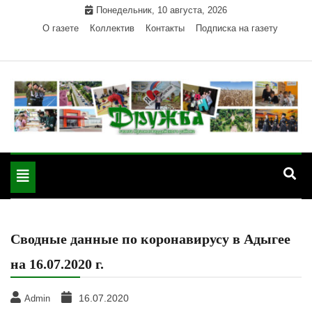
Skip
Понедельник, 10 августа, 2026
to
О газете
Коллектив
Контакты
Подписка на газету
content
Официальный сайт газеты "Дружба"
"Дружба" — газета
Красногвардейского района Республики Адыгея
Toggle
Красногвардейского
navigation
района РА
Сводные данные по коронавирусу в Адыгее
на 16.07.2020 г.
16.07.2020
Admin