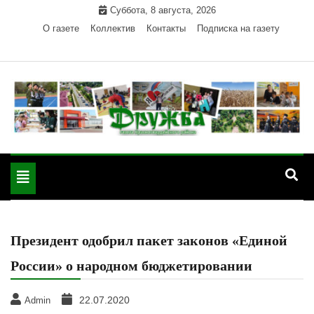
Skip
Суббота, 8 августа, 2026
to
О газете
Коллектив
Контакты
Подписка на газету
content
Официальный сайт газеты "Дружба"
"Дружба" — газета
Красногвардейского района Республики Адыгея
Toggle
Красногвардейского
navigation
района РА
Президент одобрил пакет законов «Единой
России» о народном бюджетировании
22.07.2020
Admin