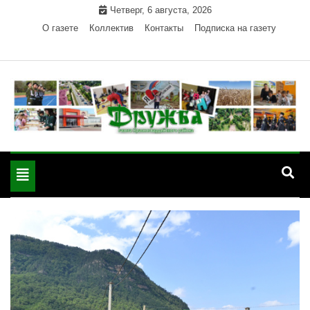
Skip
Четверг, 6 августа, 2026
to
О газете
Коллектив
Контакты
Подписка на газету
content
Официальный сайт газеты "Дружба"
"Дружба" — газета
Красногвардейского района Республики Адыгея
Toggle
Красногвардейского
navigation
района РА