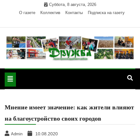
Skip
Суббота, 8 августа, 2026
to
О газете
Коллектив
Контакты
Подписка на газету
content
Официальный сайт газеты "Дружба"
"Дружба" — газета
Красногвардейского района Республики Адыгея
Toggle
Красногвардейского
navigation
района РА
Мнение имеет значение: как жители влияют
на благоустройство своих городов
10.08.2020
Admin