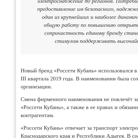
электроснабжение 80 регионов. Потребит
предоставление им безопасного, надежн
один из крупнейших и наиболее динами
общую работу по повышению открытос
сопричастность единому бренду стане
стимулом поддерживать высочайш
Новый бренд «Россети Кубань» использовался 
III квартала 2019 года. В наименовании была со
организации.
Смена фирменного наименования не повлечёт за
«Россети Кубань», а также в ее правах и обяза
контрагентам.
«Россети Кубань» отвечает за транспорт электр
Краснодарского края и Республики Адыгея. В со