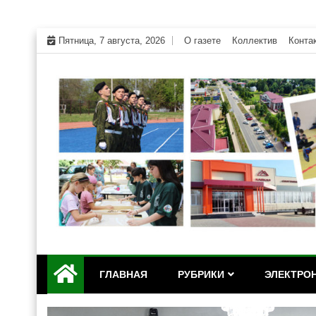
Skip
Пятница, 7 августа, 2026
О газете
Коллектив
Конта
to
content
Официальный сайт газеты "Дружба" Красногвар
"Дружба" — газета Кр
ГЛАВНАЯ
РУБРИКИ
ЭЛЕКТРОН