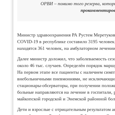
ОРВИ – помимо того резерва, которы
прокомментиров
Министр здравоохранения РА Рустем Меретуков
COVID-19 в республике составило 3195 человек;
находятся 361 человек, на амбулаторном лечении
Далее министр доложил, что заболеваемость се
около 46 тыс. случаев. Определён порядок мар
На первом этапе все пациенты с наличием сим
внебольничными пневмониями, не исключающим
стационары-обсерваторы, при получении положи
больные направляются на лечение в госпитали,
майкопской городской и Энемской районной бол
Дети и взрослые с отрицательным результатом а