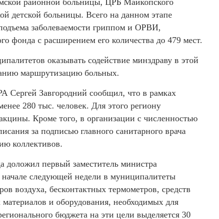
мской районной больницы, ЦРБ Майкопского
ой детской больницы. Всего на данном этапе
 подъема заболеваемости гриппом и ОРВИ,
го фонда с расширением его количества до 479 мест.
ипалитетов оказывать содействие минздраву в этой
ванию маршрутизацию больных.
РА Сергей Завгородний сообщил, что в рамках
нее 280 тыс. человек. Для этого региону
вакцины. Кроме того, в организации с численностью
исания за подписью главного санитарного врача
ию коллективов.
да доложил первый заместитель министра
в начале следующей недели в муниципалитеты
ров воздуха, бесконтактных термометров, средств
 материалов и оборудования, необходимых для
регионального бюджета на эти цели выделяется 30