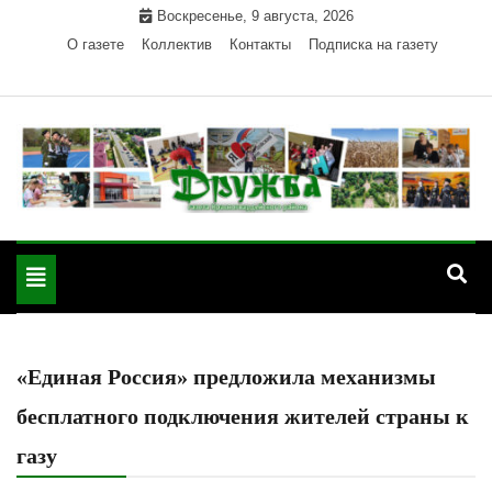
Skip
Воскресенье, 9 августа, 2026
to
О газете
Коллектив
Контакты
Подписка на газету
content
Официальный сайт газеты "Дружба"
"Дружба" — газета
Красногвардейского района Республики Адыгея
Toggle
Красногвардейского
navigation
района РА
«Единая Россия» предложила механизмы
бесплатного подключения жителей страны к
газу