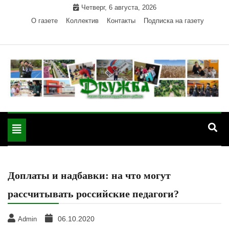
Skip
Четверг, 6 августа, 2026
to
О газете
Коллектив
Контакты
Подписка на газету
content
Официальный сайт газеты "Дружба"
"Дружба" — газета
Красногвардейского района Республики Адыгея
Toggle
Красногвардейского
navigation
района РА
Доплаты и надбавки: на что могут
рассчитывать российские педагоги?
06.10.2020
Admin