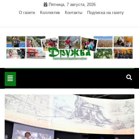
Skip
Пятница, 7 августа, 2026
to
О газете
Коллектив
Контакты
Подписка на газету
content
Официальный сайт газеты "Дружба"
"Дружба" — газета
Красногвардейского района Республики Адыгея
Toggle
Красногвардейского
navigation
района РА