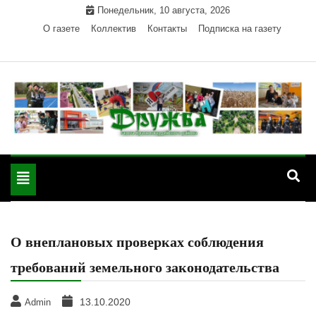
Skip
Понедельник, 10 августа, 2026
to
О газете
Коллектив
Контакты
Подписка на газету
content
Официальный сайт газеты "Дружба"
"Дружба" — газета
Красногвардейского района Республики Адыгея
Toggle
Красногвардейского
navigation
района РА
О внеплановых проверках соблюдения
требований земельного законодательства
13.10.2020
Admin