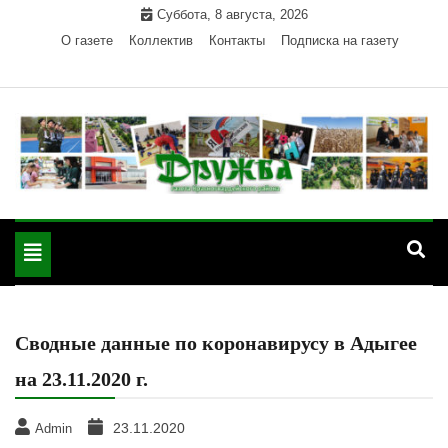
Skip
Суббота, 8 августа, 2026
to
О газете
Коллектив
Контакты
Подписка на газету
content
Официальный сайт газеты "Дружба"
"Дружба" — газета
Красногвардейского района Республики Адыгея
Toggle
Красногвардейского
navigation
района РА
Сводные данные по коронавирусу в Адыгее
на 23.11.2020 г.
23.11.2020
Admin