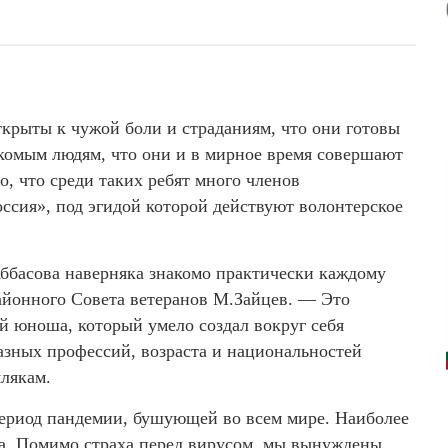
ткрыты к чужой боли и страданиям, что они готовы
комым людям, что они и в мирное время совершают
, что среди таких ребят много членов
ссия», под эгидой которой действуют волонтерское
ббасова наверняка знакомо практически каждому
айонного Совета ветеранов М.Зайцев. — Это
ый юноша, который умело создал вокруг себя
зных профессий, возраста и национальностей
лякам.
период пандемии, бушующей во всем мире. Наиболее
та. Помимо страха перед вирусом, мы вынуждены