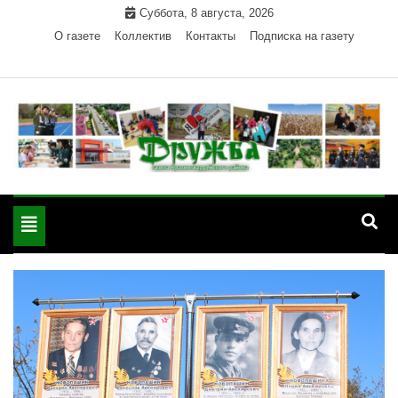
Skip
Суббота, 8 августа, 2026
to
О газете
Коллектив
Контакты
Подписка на газету
content
Официальный сайт газеты "Дружба"
"Дружба" — газета
Красногвардейского района Республики Адыгея
Toggle
Красногвардейского
navigation
района РА