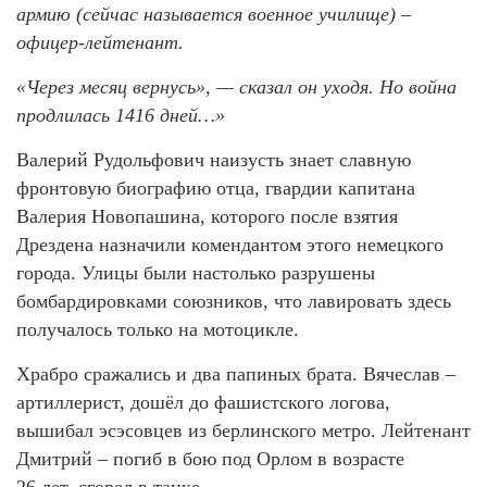
армию (сейчас называется военное училище) –
офицер-лейтенант.
«Через месяц вернусь», — сказал он уходя. Но война
продлилась 1416 дней…»
Валерий Рудольфович наизусть знает славную
фронтовую биографию отца, гвардии капитана
Валерия Новопашина, которого после взятия
Дрездена назначили комендантом этого немецкого
города. Улицы были настолько разрушены
бомбардировками союзников, что лавировать здесь
получалось только на мотоцикле.
Храбро сражались и два папиных брата. Вячеслав –
артиллерист, дошёл до фашистского логова,
вышибал эсэсовцев из берлинского метро. Лейтенант
Дмитрий – погиб в бою под Орлом в возрасте
26 лет, сгорел в танке.