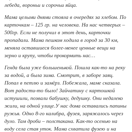
лебеда, вороньи и сорочьи яйца.
Мама целыми днями стояла в очередях за хлебом. По
карточкам – 125 гр. на человека. На нас четверых –
500гр. Если не получил в этот день, карточки
пропадали. Мама пешком ходила в город за 30 км,
меняла оставшиеся более-менее ценные вещи на
зерно и крупу, чтобы прокормить нас…
Генда была уже большенькой. Пошла как-то на реку
за водой, а была зима. Смотрит, в заборе заяц.
Попал в петлю и замёрз. Побежала, маме сказала.
Вот радости-то было! Зайчатину с картошкой
истушили, позвали бабушку, дедушку. Они недалеко
жили, на одной улице.У нас дома оставались папины
ружья. Одно 8-го калибра, фузея, заряжалось через
дуло. Там дроби – полстакана. Как-то осенью на
воду села стая уток. Мама схватила фузею и на