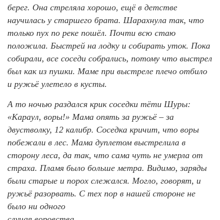
берег. Она стреляла хорошо, ещё в детстве
научилась у старшего брата. Шарахнула так, что
только пух по реке пошёл. Почти всю стаю
положила. Быстрей на лодку и собирать уток. Пока
собирали, все соседи собрались, потому что выстрел
был как из пушки. Маме при выстреле плечо отбило
и ружьё улетело в кусты.
А то ночью раздался крик соседки тёти Шуры:
«Караул, воры!» Мама опять за ружьё – за
двустволку, 12 калибр. Соседка кричит, что воры
побежали в лес. Мама дуплетом выстрелила в
сторону леса, да так, что сама чуть не умерла от
страха. Пламя было больше метра. Видимо, заряды
были старые и порох слежался. Могло, говорят, и
ружьё разорвать. С тех пор в нашей стороне не
было ни одного
случая воровства.