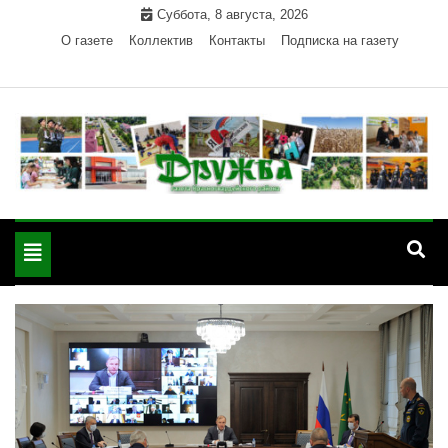
Skip
Суббота, 8 августа, 2026
to
О газете
Коллектив
Контакты
Подписка на газету
content
Официальный сайт газеты "Дружба"
"Дружба" — газета
Красногвардейского района Республики Адыгея
Toggle
Красногвардейского
navigation
района РА