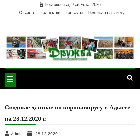
Skip
Воскресенье, 9 августа, 2026
to
О газете
Коллектив
Контакты
Подписка на газету
content
Официальный сайт газеты "Дружба"
"Дружба" — газета
Красногвардейского района Республики Адыгея
Toggle
Красногвардейского
navigation
района РА
Сводные данные по коронавирусу в Адыгее
на 28.12.2020 г.
28.12.2020
Admin