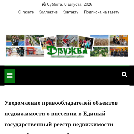
Skip
Суббота, 8 августа, 2026
to
О газете
Коллектив
Контакты
Подписка на газету
content
Официальный сайт газеты "Дружба"
"Дружба" — газета
Красногвардейского района Республики Адыгея
Toggle
Красногвардейского
navigation
района РА
Уведомление правообладателей объектов
недвижимости о внесении в Единый
государственный реестр недвижимости