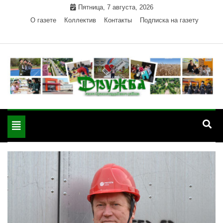
Skip
Пятница, 7 августа, 2026
to
О газете
Коллектив
Контакты
Подписка на газету
content
Официальный сайт газеты "Дружба"
"Дружба" — газета
Красногвардейского района Республики Адыгея
Toggle
Красногвардейского
navigation
района РА