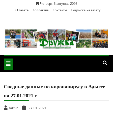
Skip
Четверг, 6 августа, 2026
to
О газете
Коллектив
Контакты
Подписка на газету
content
Официальный сайт газеты "Дружба"
"Дружба" — газета
Красногвардейского района Республики Адыгея
Toggle
Красногвардейского
navigation
района РА
Сводные данные по коронавирусу в Адыгее
на 27.01.2021 г.
27.01.2021
Admin