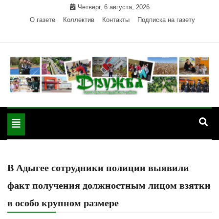
Skip
Четверг, 6 августа, 2026
to
О газете
Коллектив
Контакты
Подписка на газету
content
Официальный сайт газеты "Дружба"
"Дружба" — газета
Красногвардейского района Республики Адыгея
Toggle
Красногвардейского
navigation
района РА
В Адыгее сотрудники полиции выявили
факт получения должностным лицом взятки
в особо крупном размере