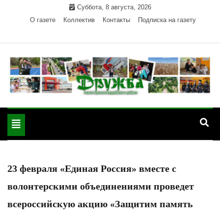
Skip
Суббота, 8 августа, 2026
to
О газете
Коллектив
Контакты
Подписка на газету
content
Официальный сайт газеты "Дружба"
"Дружба" — газета
Красногвардейского района Республики Адыгея
Toggle
Красногвардейского
navigation
района РА
23 февраля «Единая Россия» вместе с
волонтерскими объединениями проведет
всероссийскую акцию «Защитим память