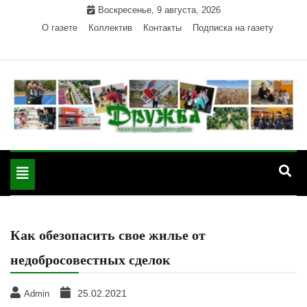
Skip
Воскресенье, 9 августа, 2026
to
О газете
Коллектив
Контакты
Подписка на газету
content
Официальный сайт газеты "Дружба"
"Дружба" — газета
Красногвардейского района Республики Адыгея
Toggle
Красногвардейского
navigation
района РА
Как обезопасить свое жилье от
недобросовестных сделок
25.02.2021
Admin