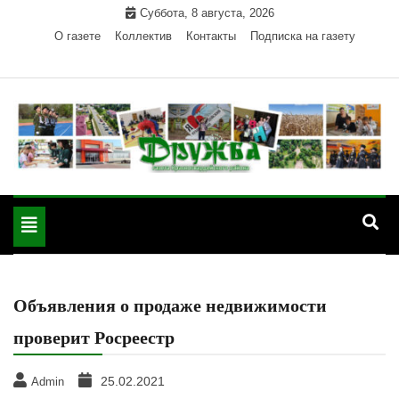
Skip
Суббота, 8 августа, 2026
to
О газете
Коллектив
Контакты
Подписка на газету
content
Официальный сайт газеты "Дружба"
"Дружба" — газета
Красногвардейского района Республики Адыгея
Toggle
Красногвардейского
navigation
района РА
Объявления о продаже недвижимости
проверит Росреестр
25.02.2021
Admin