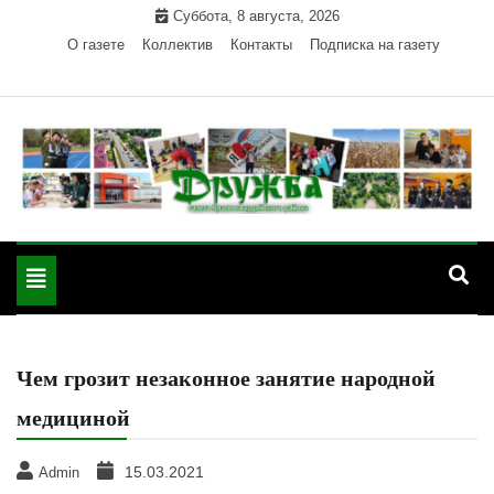
Skip
Суббота, 8 августа, 2026
to
О газете
Коллектив
Контакты
Подписка на газету
content
Официальный сайт газеты "Дружба"
"Дружба" — газета
Красногвардейского района Республики Адыгея
Toggle
Красногвардейского
navigation
района РА
Чем грозит незаконное занятие народной
медициной
15.03.2021
Admin