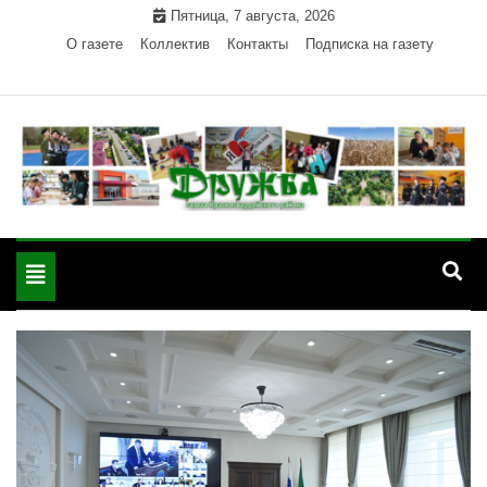
Skip
Пятница, 7 августа, 2026
to
О газете
Коллектив
Контакты
Подписка на газету
content
Официальный сайт газеты "Дружба"
"Дружба" — газета
Красногвардейского района Республики Адыгея
Toggle
Красногвардейского
navigation
района РА