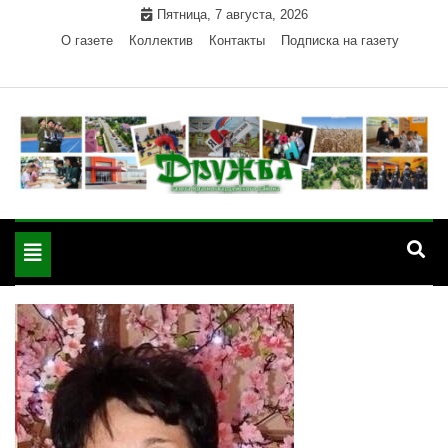
Skip
Пятница, 7 августа, 2026
to
О газете
Коллектив
Контакты
Подписка на газету
content
Официальный сайт газеты "Дружба"
"Дружба" — газета
Красногвардейского района Республики Адыгея
Toggle
Красногвардейского
navigation
района РА