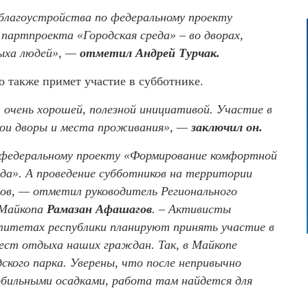
 благоустройства по федеральному проекту
партпроекта «Городская среда» – во дворах,
дыха людей», —
отметил Андрей Турчак.
то также примет участие в субботнике.
 очень хорошей, полезной инициативой. Участие в
ои дворы и места проживания», —
заключил он.
е федеральному проекту «Формирование комфортной
еда». А проведение субботников на территории
тов, — отметил руководитель Регионального
 Майкопа
Рамазан Афашагов
. – Активисты
алитетах республики планируют принять участие в
ест отдыха наших граждан. Так, в Майкопе
дского парка. Уверены, что после непривычно
обильными осадками, работа там найдется для