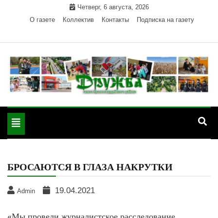
Skip
Четверг, 6 августа, 2026
to
О газете
Коллектив
Контакты
Подписка на газету
content
Официальный сайт газеты "Дружба"
"Дружба" — газета
Красногвардейского района Республики Адыгея
Toggle
Красногвардейского
navigation
района РА
БРОСАЮТСЯ В ГЛАЗА НАКРУТКИ
19.04.2021
Admin
«Мы провели журналистское расследование,