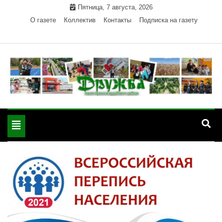
Skip
Пятница, 7 августа, 2026
to
О газете
Коллектив
Контакты
Подписка на газету
content
Официальный сайт газеты "Дружба"
"Дружба" — газета
Красногвардейского района Республики Адыгея
Toggle
Красногвардейского
navigation
района РА