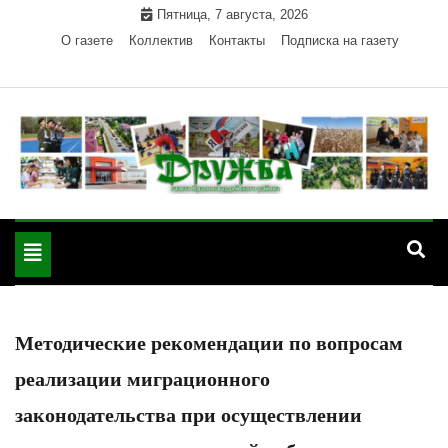
Skip
Пятница, 7 августа, 2026
to
О газете
Коллектив
Контакты
Подписка на газету
content
Официальный сайт газеты "Дружба"
"Дружба" — газета
Красногвардейского района Республики Адыгея
Toggle
Красногвардейского
navigation
района РА
Методические рекомендации по вопросам
реализации миграционного
законодательства при осуществлении